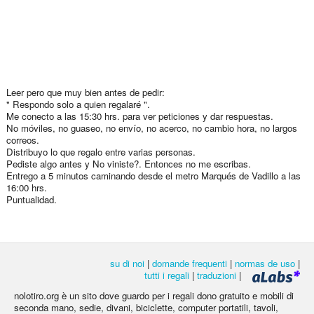
Leer pero que muy bien antes de pedir:
" Respondo solo a quien regalaré ".
Me conecto a las 15:30 hrs. para ver peticiones y dar respuestas.
No móviles, no guaseo, no envío, no acerco, no cambio hora, no largos
correos.
Distribuyo lo que regalo entre varias personas.
Pediste algo antes y No viniste?. Entonces no me escribas.
Entrego a 5 minutos caminando desde el metro Marqués de Vadillo a las
16:00 hrs.
Puntualidad.
su di noi
|
domande frequenti
|
normas de uso
|
tutti i regali
|
traduzioni
|
nolotiro.org è un sito dove guardo per i regali dono gratuito e mobili di
seconda mano, sedie, divani, biciclette, computer portatili, tavoli,