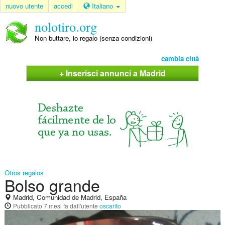
nuovo utente
accedi
Italiano
nolotiro.org
Non buttare, io regalo (senza condizioni)
cambia città
+ Inserisci annunci a Madrid
Otros regalos
Bolso grande
Madrid, Comunidad de Madrid, España
Pubblicato
7 mesi fa
dall'utente
oscarito