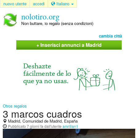
nuovo utente
accedi
Italiano
nolotiro.org
Non buttare, io regalo (senza condizioni)
cambia città
+ Inserisci annunci a Madrid
Otros regalos
3 marcos cuadros
Madrid, Comunidad de Madrid, España
Pubblicato
7 giorni fa
dall'utente
amrillan1