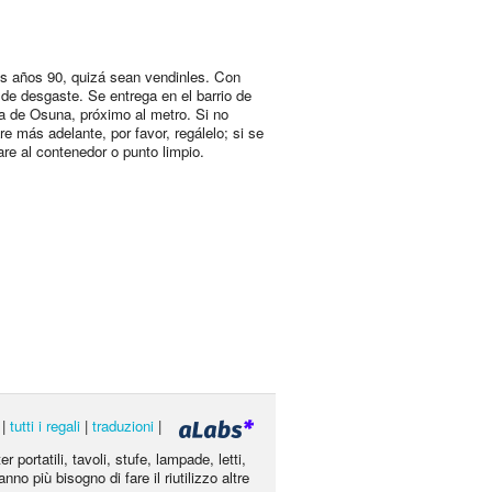
s años 90, quizá sean vendinles. Con
de desgaste. Se entrega en el barrio de
 de Osuna, próximo al metro. Si no
re más adelante, por favor, regálelo; si se
are al contenedor o punto limpio.
|
tutti i regali
|
traduzioni
|
portatili, tavoli, stufe, lampade, letti,
nno più bisogno di fare il riutilizzo altre