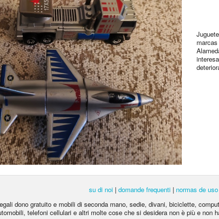
Juguete
marcas 
Alameda
interesa
deterior
su di noi
|
domande frequenti
|
normas de uso
egali dono gratuito e mobili di seconda mano, sedie, divani, biciclette, computer 
automobili, telefoni cellulari e altri molte cose che si desidera non è più e non ha