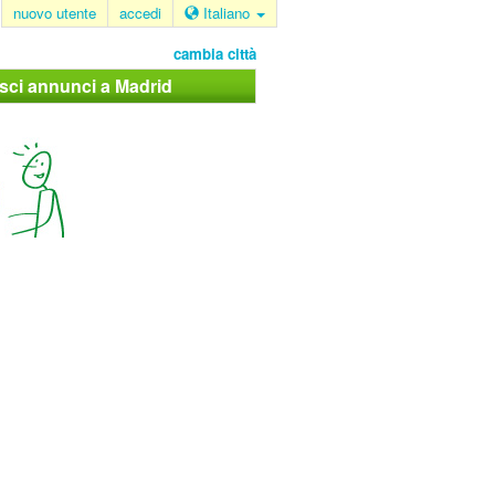
nuovo utente
accedi
Italiano
cambia città
isci annunci a Madrid