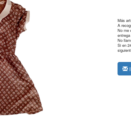
Más artí
A recog
No me c
entrega
No llam
Si en 2
siguien
I