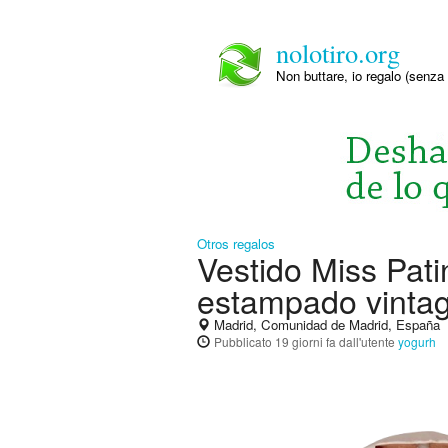
nolotiro.org
Non buttare, io regalo (senza 
Otros regalos
Vestido Miss Pati
estampado vinta
Madrid, Comunidad de Madrid, España
Pubblicato
19 giorni fa
dall'utente
yogurh