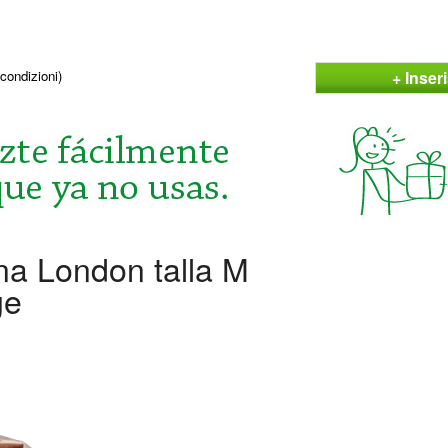
+ Inser
condizioni)
na London talla M
ge