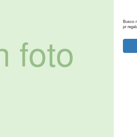
Busco r
pr rega