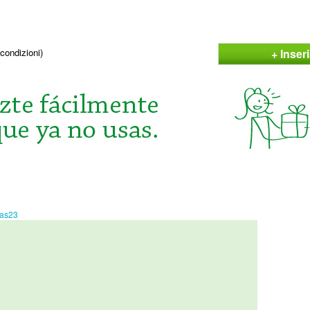
+ Inser
condizioni)
ias23