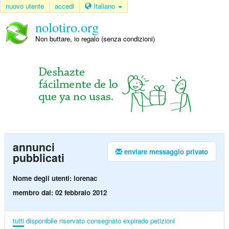
nuovo utente
accedi
Italiano
nolotiro.org
Non buttare, io regalo (senza condizioni)
annunci
enviare messaggio privato
pubblicati
Nome degli utenti: lorenac
membro dal: 02 febbraio 2012
tutti
disponibile
riservato
consegnato
expirado
petizioni