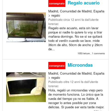
Regalo acuario
consegnato
Madrid, Comunidad de Madrid, España
> regalo
Pubblicato
circa 12 anni fa
dall'utente
lorenac
Regalo este acuario, esta sin lavar
porque si nadie lo quiere lo voy a tirar
mañana domingo. No se si se quitará
todo el verdín cuando se lave. mide
36cm de alto, 50cm de ancho y 29cm
de...
1053 letture , 1 commento
Microondas
consegnato
Madrid, Comunidad de Madrid, España
> regalo
Pubblicato
oltre 12 anni fa
dall'utente
lorenac
Hola, regaló un microondas viejo pero
de momento funciona. Lo único que la
rueda del tiempo ya no es fiable. A
recoger lo antes posible por zona
delicias. Si puede ser esta tarde mejor.