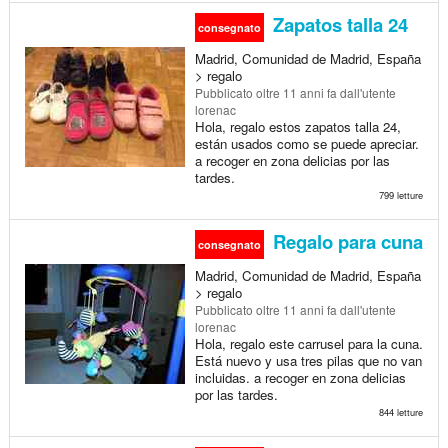
Zapatos talla 24
consegnato
Madrid, Comunidad de Madrid, España
> regalo
Pubblicato
oltre 11 anni fa
dall'utente
lorenac
Hola, regalo estos zapatos talla 24,
están usados como se puede apreciar.
a recoger en zona delicias por las
tardes.
799 letture
Regalo para cuna
consegnato
Madrid, Comunidad de Madrid, España
> regalo
Pubblicato
oltre 11 anni fa
dall'utente
lorenac
Hola, regalo este carrusel para la cuna.
Está nuevo y usa tres pilas que no van
incluidas. a recoger en zona delicias
por las tardes.
844 letture