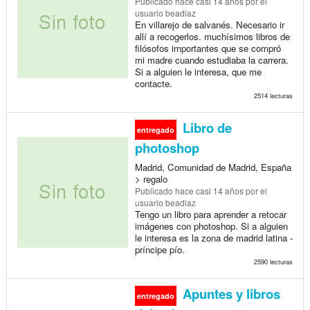
Publicado
hace casi 14 años
por el
usuario beadiaz
En villarejo de salvanés. Necesario ir
allí a recogerlos. muchísimos libros de
filósofos importantes que se compró
mi madre cuando estudiaba la carrera.
Si a alguien le interesa, que me
contacte.
2514 lecturas
Libro de
entregado
photoshop
Madrid, Comunidad de Madrid, España
> regalo
Publicado
hace casi 14 años
por el
usuario beadiaz
Tengo un libro para aprender a retocar
imágenes con photoshop. Si a alguien
le interesa es la zona de madrid latina -
príncipe pío.
2590 lecturas
Apuntes y libros
entregado