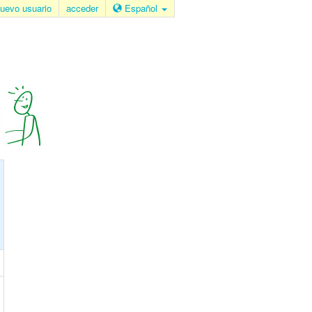
uevo usuario
acceder
Español