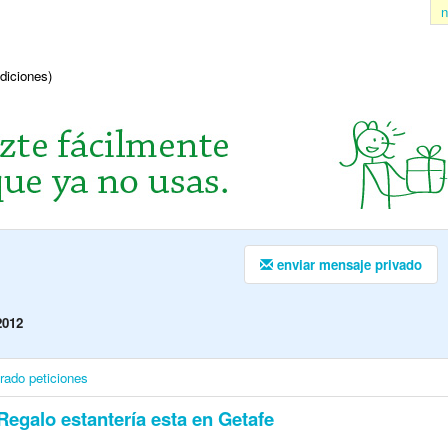
n
ndiciones)
enviar mensaje privado
2012
irado
peticiones
egalo estantería esta en Getafe