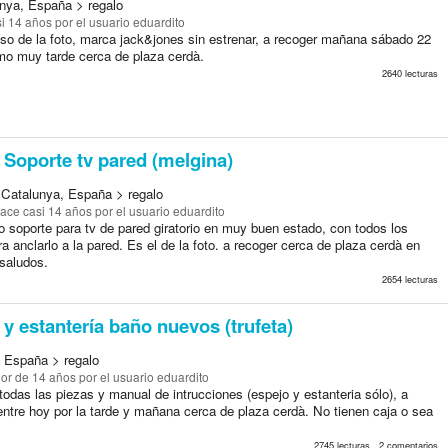
nya, España > regalo
i 14 años
por el usuario eduardito
olso de la foto, marca jack&jones sin estrenar, a recoger mañana sábado 22
mo muy tarde cerca de plaza cerdà.
2640 lecturas
Soporte tv pared (melgina)
 Catalunya, España > regalo
ace casi 14 años
por el usuario eduardito
o soporte para tv de pared giratorio en muy buen estado, con todos los
ara anclarlo a la pared. Es el de la foto. a recoger cerca de plaza cerdà en
 saludos.
2654 lecturas
y estantería baño nuevos (trufeta)
, España > regalo
or de 14 años
por el usuario eduardito
odas las piezas y manual de intrucciones (espejo y estanteria sólo), a
entre hoy por la tarde y mañana cerca de plaza cerdà. No tienen caja o sea
2745 lecturas , 2 comentarios