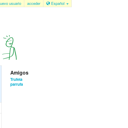
uevo usuario
acceder
Español
Amigos
Trufeta
parrufa