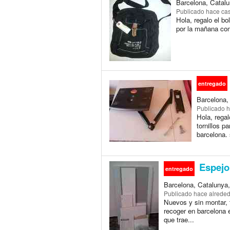
Barcelona, Catalu
Publicado
hace cas
Hola, regalo el b
por la mañana co
entregado
Barcelona,
Publicado
h
Hola, regal
tornillos p
barcelona.
Espejo 
entregado
Barcelona, Catalunya
Publicado
hace alreded
Nuevos y sin montar, t
recoger en barcelona 
que trae...