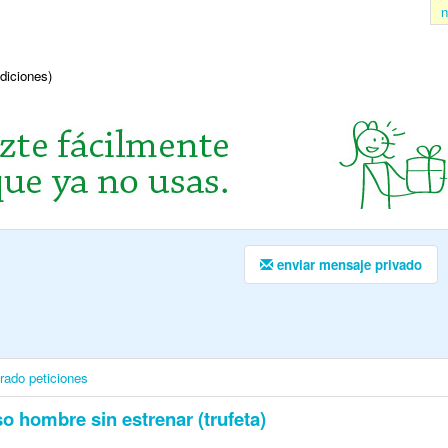
n
ndiciones)
enviar mensaje privado
irado
peticiones
o hombre sin estrenar (trufeta)