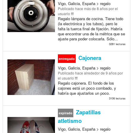
Vigo, Galicia, España > regalo
Publicado
hace más de 8 años
por el
usuario fff
Regalo lámpara de cocina. Tiene todo
(la electrónica y los tubos), pero le
falta la tuerca final de fijación. Habría
que encontrar una de la métrica que se
ajuste para poder colocarla. Sólo...
3281 lecturas
Cajonera
entregado
Vigo, Galicia, España > regalo
Publicado
hace alrededor de 9 años
por
el usuario fff
Regalo cajonera. El fondo de los
cajones está un poco combado, y
habría que ajustarlos un poco.
3106 lecturas
Zapatillas
expirado
atletismo
Vigo, Galicia, España > regalo