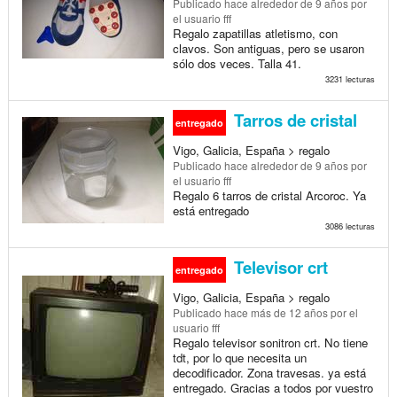
Publicado
hace alrededor de 9 años
por
el usuario fff
Regalo zapatillas atletismo, con
clavos. Son antiguas, pero se usaron
sólo dos veces. Talla 41.
3231 lecturas
Tarros de cristal
entregado
Vigo, Galicia, España > regalo
Publicado
hace alrededor de 9 años
por
el usuario fff
Regalo 6 tarros de cristal Arcoroc. Ya
está entregado
3086 lecturas
Televisor crt
entregado
Vigo, Galicia, España > regalo
Publicado
hace más de 12 años
por el
usuario fff
Regalo televisor sonitron crt. No tiene
tdt, por lo que necesita un
decodificador. Zona travesas. ya está
entregado. Gracias a todos por vuestro