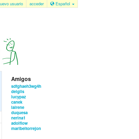
uevo usuario
acceder
Español
Amigos
sdfghaeh3wg4h
deiglis
lucypaz
canek
lairene
duquesa
nerina1
adolflow
maribeltorrejon