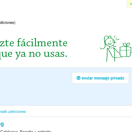
n
ndiciones)
enviar mensaje privado
irado
peticiones
4g
 Catalunya, España > petición