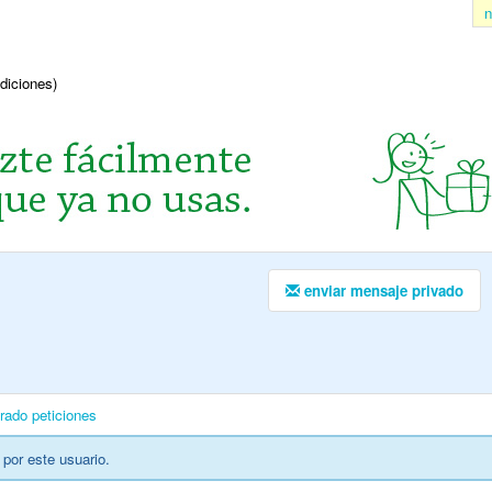
n
ndiciones)
enviar mensaje privado
1
irado
peticiones
por este usuario.