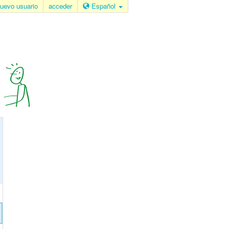
uevo usuario
acceder
Español