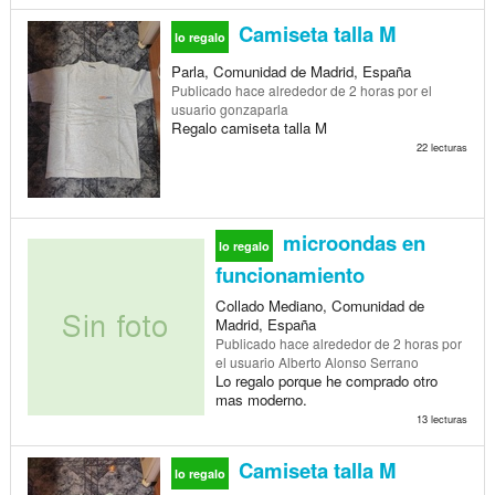
Camiseta talla M
lo regalo
Parla, Comunidad de Madrid, España
Publicado
hace alrededor de 2 horas
por el
usuario gonzaparla
Regalo camiseta talla M
22 lecturas
microondas en
lo regalo
funcionamiento
Collado Mediano, Comunidad de
Madrid, España
Publicado
hace alrededor de 2 horas
por
el usuario Alberto Alonso Serrano
Lo regalo porque he comprado otro
mas moderno.
13 lecturas
Camiseta talla M
lo regalo