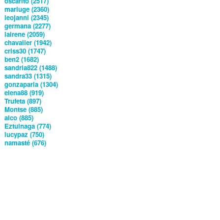
oscarito (2517)
mariuge (2360)
leojanni (2345)
germana (2277)
lairene (2059)
chavalier (1942)
criss30 (1747)
ben2 (1682)
sandria822 (1488)
sandra33 (1315)
gonzaparla (1304)
elena88 (919)
Trufeta (897)
Montse (885)
alco (885)
Eztuinaga (774)
lucypaz (750)
namasté (676)