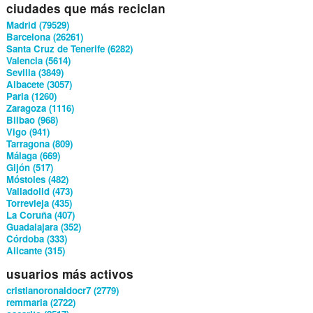
ciudades que más reciclan
Madrid (79529)
Barcelona (26261)
Santa Cruz de Tenerife (6282)
Valencia (5614)
Sevilla (3849)
Albacete (3057)
Parla (1260)
Zaragoza (1116)
Bilbao (968)
Vigo (941)
Tarragona (809)
Málaga (669)
Gijón (517)
Móstoles (482)
Valladolid (473)
Torrevieja (435)
La Coruña (407)
Guadalajara (352)
Córdoba (333)
Alicante (315)
usuarios más activos
cristianoronaldocr7 (2779)
remmaria (2722)