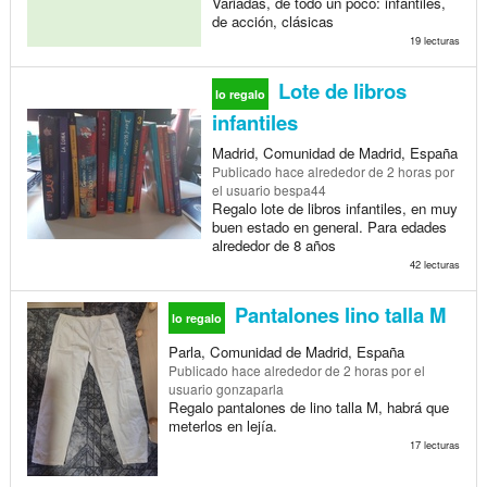
Variadas, de todo un poco: infantiles,
de acción, clásicas
19 lecturas
Lote de libros
lo regalo
infantiles
Madrid, Comunidad de Madrid, España
Publicado
hace alrededor de 2 horas
por
el usuario bespa44
Regalo lote de libros infantiles, en muy
buen estado en general. Para edades
alrededor de 8 años
42 lecturas
Pantalones lino talla M
lo regalo
Parla, Comunidad de Madrid, España
Publicado
hace alrededor de 2 horas
por el
usuario gonzaparla
Regalo pantalones de lino talla M, habrá que
meterlos en lejía.
17 lecturas