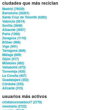
ciudades que más reciclan
Madrid (79529)
Barcelona (26261)
Santa Cruz de Tenerife (6282)
Valencia (5614)
Sevilla (3849)
Albacete (3057)
Parla (1260)
Zaragoza (1116)
Bilbao (968)
Vigo (941)
Tarragona (809)
Málaga (669)
Gijón (517)
Móstoles (482)
Valladolid (473)
Torrevieja (435)
La Coruña (407)
Guadalajara (352)
Córdoba (333)
Alicante (315)
usuarios más activos
cristianoronaldocr7 (2779)
remmaria (2722)