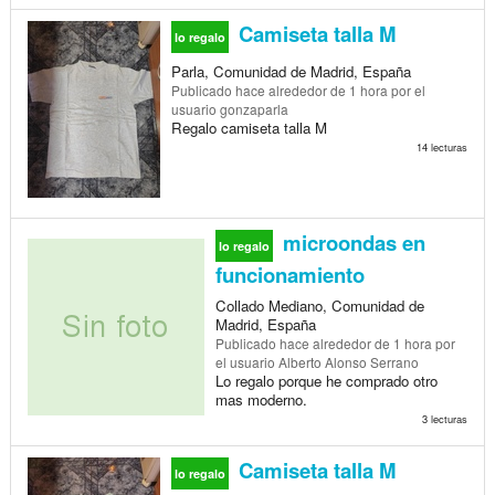
Camiseta talla M
lo regalo
Parla, Comunidad de Madrid, España
Publicado
hace alrededor de 1 hora
por el
usuario gonzaparla
Regalo camiseta talla M
14 lecturas
microondas en
lo regalo
funcionamiento
Collado Mediano, Comunidad de
Madrid, España
Publicado
hace alrededor de 1 hora
por
el usuario Alberto Alonso Serrano
Lo regalo porque he comprado otro
mas moderno.
3 lecturas
Camiseta talla M
lo regalo