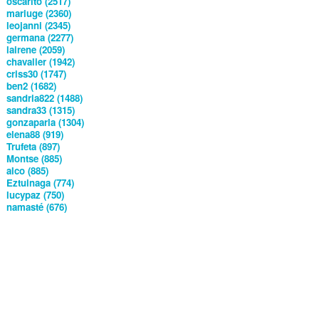
oscarito (2517)
mariuge (2360)
leojanni (2345)
germana (2277)
lairene (2059)
chavalier (1942)
criss30 (1747)
ben2 (1682)
sandria822 (1488)
sandra33 (1315)
gonzaparla (1304)
elena88 (919)
Trufeta (897)
Montse (885)
alco (885)
Eztuinaga (774)
lucypaz (750)
namasté (676)