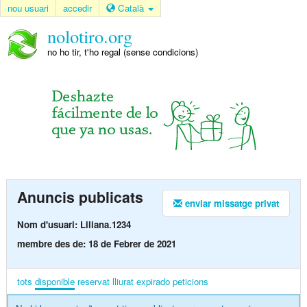
nou usuari
accedir
Català
nolotiro.org
no ho tir, t'ho regal (sense condicions)
Anuncis publicats
enviar missatge privat
Nom d'usuari: Liliana.1234
membre des de: 18 de Febrer de 2021
tots
disponible
reservat
lliurat
expirado
peticions