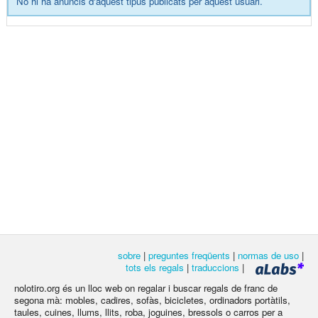
No hi ha anuncis d'aquest tipus publicats per aquest usuari.
sobre
|
preguntes freqüents
|
normas de uso
|
tots els regals
|
traduccions
|
nolotiro.org és un lloc web on regalar i buscar regals de franc de
segona mà: mobles, cadires, sofàs, bicicletes, ordinadors portàtils,
taules, cuines, llums, llits, roba, joguines, bressols o carros per a