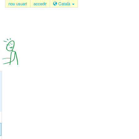
nou usuari
accedir
Català