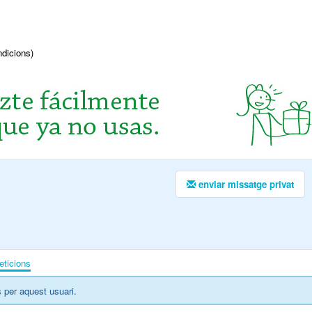
ndicions)
enviar missatge privat
eticions
 per aquest usuari.