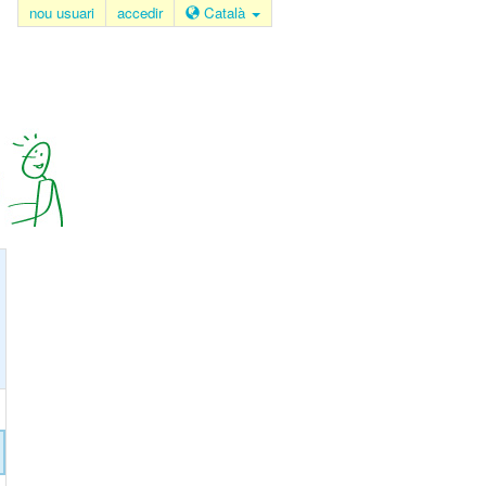
nou usuari
accedir
Català