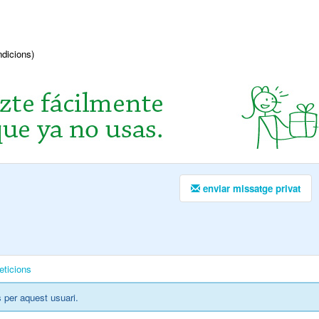
ndicions)
enviar missatge privat
eticions
 per aquest usuari.