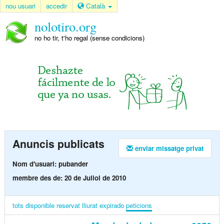
nou usuari
accedir
Català
nolotiro.org
no ho tir, t'ho regal (sense condicions)
Anuncis publicats
enviar missatge privat
Nom d'usuari: pubander
membre des de: 20 de Juliol de 2010
tots
disponible
reservat
lliurat
expirado
peticions