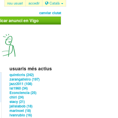
nou usuari
accedir
Català
canviar ciutat
icar anunci en Vigo
usuaris més actius
quinticris (242)
zarangalleiro (197)
jazz2011 (108)
isi1960 (34)
Econciencia (25)
chiri (24)
stacy (21)
jalisiabob (18)
marinoel (18)
ivanrubio (16)