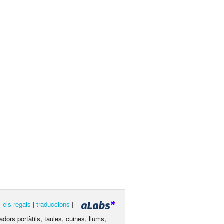
s els regals
|
traduccions
|
dors portàtils, taules, cuines, llums,