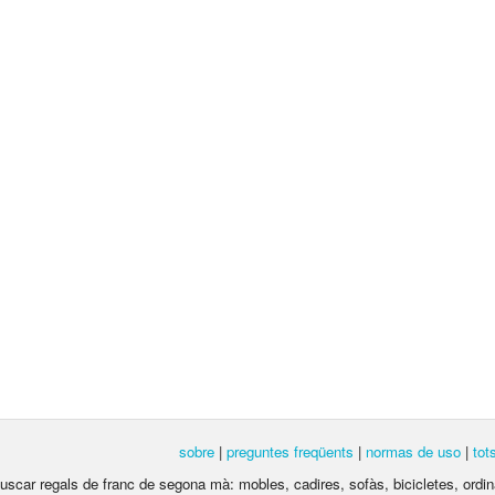
sobre
|
preguntes freqüents
|
normas de uso
|
tot
 buscar regals de franc de segona mà: mobles, cadires, sofàs, bicicletes, ordina