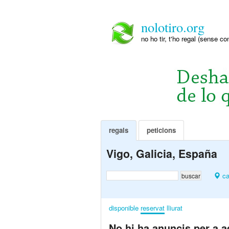
nolotiro.org
no ho tir, t'ho regal (sense co
regals
peticions
Vigo, Galicia, España
ca
disponible
reservat
lliurat
No hi ha anuncis per a a