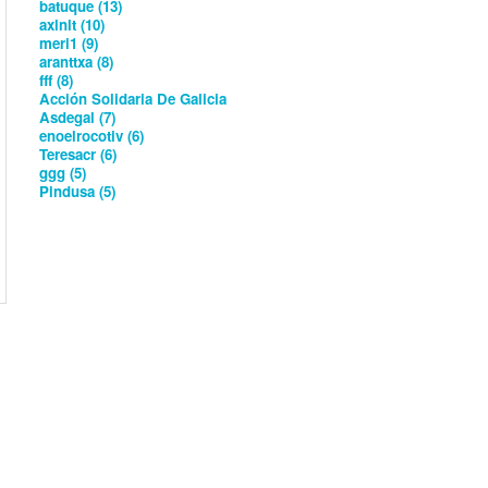
batuque (13)
axlnlt (10)
meri1 (9)
aranttxa (8)
fff (8)
Acción Solidaria De Galicia
Asdegal (7)
enoelrocotiv (6)
Teresacr (6)
ggg (5)
Pindusa (5)