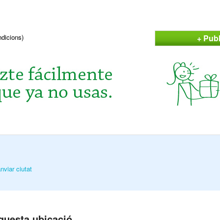
+ Publ
ndicions)
nviar ciutat
questa ubicació.