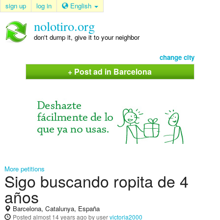
sign up
log in
English
nolotiro.org
don't dump it, give it to your neighbor
change city
+ Post ad in Barcelona
More petitions
Sigo buscando ropita de 4
años
Barcelona, Catalunya, España
Posted
almost 14 years ago
by user
victoria2000