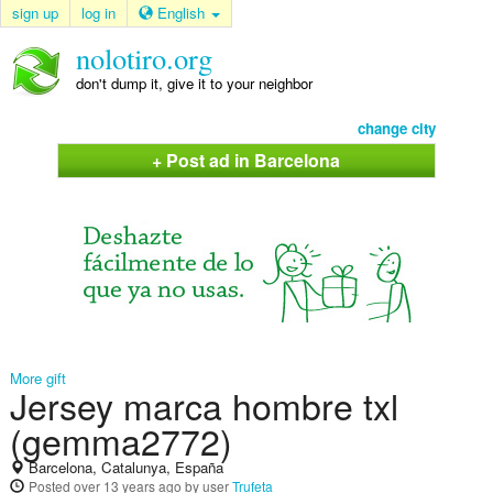
sign up
log in
English
nolotiro.org
don't dump it, give it to your neighbor
change city
+ Post ad in Barcelona
More gift
Jersey marca hombre txl
(gemma2772)
Barcelona, Catalunya, España
Posted
over 13 years ago
by user
Trufeta