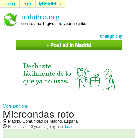
sign up
log in
English
nolotiro.org
don't dump it, give it to your neighbor
change city
+ Post ad in Madrid
More petitions
Microondas roto
Madrid, Comunidad de Madrid, España
Posted
over 13 years ago
by user
beadiaz