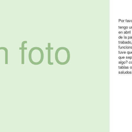
Por favo
tengo u
en abril
de la p
trabado
funcion
tuve qu
que sep
algo? c
tablas 
saludos