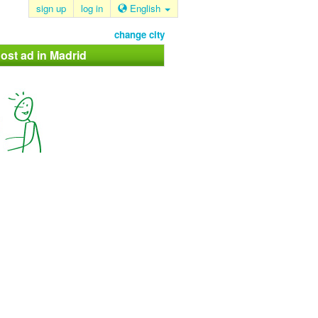
sign up
log in
English
change city
ost ad in Madrid