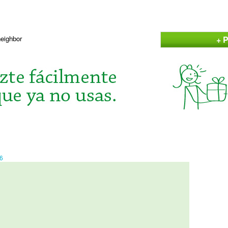
+ P
neighbor
6