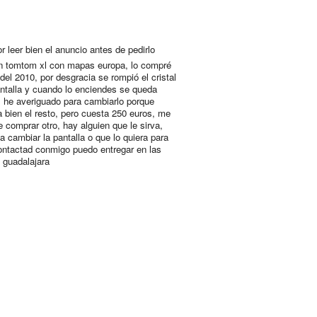
r leer bien el anuncio antes de pedirlo
n tomtom xl con mapas europa, lo compré
 del 2010, por desgracia se rompió el cristal
antalla y cuando lo enciendes se queda
, he averiguado para cambiarlo porque
a bien el resto, pero cuesta 250 euros, me
e comprar otro, hay alguien que le sirva,
a cambiar la pantalla o que lo quiera para
ontactad conmigo puedo entregar en las
o guadalajara