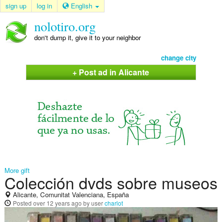
sign up
log in
English
nolotiro.org
don't dump it, give it to your neighbor
change city
+ Post ad in Alicante
More gift
Colección dvds sobre museos
Alicante, Comunitat Valenciana, España
Posted
over 12 years ago
by user
charlot