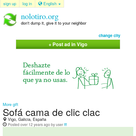
sign up
log in
English
nolotiro.org
don't dump it, give it to your neighbor
change city
+ Post ad in Vigo
More gift
Sofá cama de clic clac
Vigo, Galicia, España
Posted
over 12 years ago
by user
fff