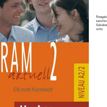
Reagalo
sanchin
Saludos
ocho