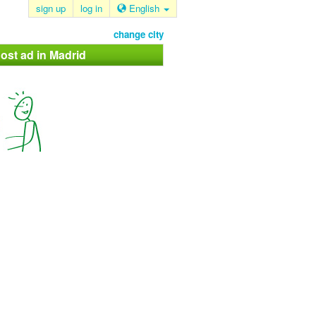
sign up
log in
English
change city
ost ad in Madrid