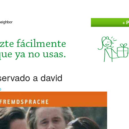
+ P
neighbor
servado a david
0