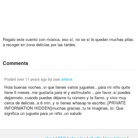
Regalo este cuento con música, eso sí, no se si le quedan muchas pilas.
a recoger en zona delicias por las tardes.
Comments
Posted
over 11 years ago
by user
allsine
Hola buenas noches..vi que tienes varios juguetes...para mi niño quite
tiene 5 meses..me gustaría para el y estimularlo ...por favor..si puedes
dejjarmelo..cuando puedas déjame tu número y te llamo..y vivo muy
cerca de delicias..a 8 min..y si tienes whasap te escribo..[PRIVATE
INFORMATION HIDDEN]muchas gracias..tu te imaginas..lo. Que
significa un juguete para un niño..un saludo