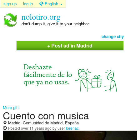
sign up
log in
English
nolotiro.org
don't dump it, give it to your neighbor
change city
+ Post ad in Madrid
More gift
Cuento con musica
Madrid, Comunidad de Madrid, España
Posted
over 11 years ago
by user
lorenac