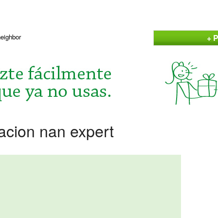
+ P
neighbor
acion nan expert