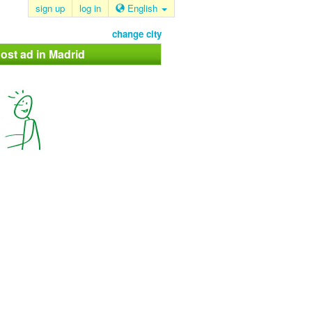
sign up
log in
English
change city
ost ad in Madrid