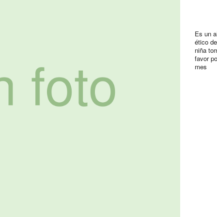
Es un a
ético d
niña to
favor p
mes