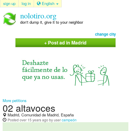
sign up
log in
English
nolotiro.org
don't dump it, give it to your neighbor
change city
+ Post ad in Madrid
More petitions
02 altavoces
Madrid, Comunidad de Madrid, España
Posted
over 15 years ago
by user
campeón