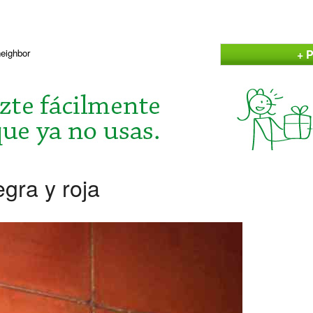
+ P
neighbor
gra y roja