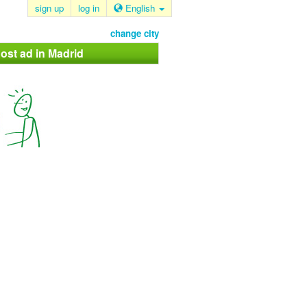
sign up
log in
English
change city
ost ad in Madrid