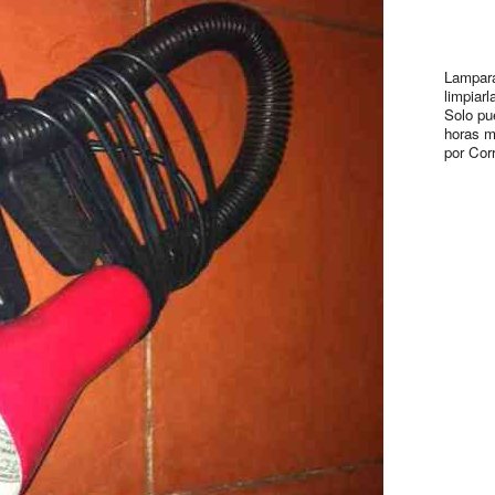
Lampara
limpiar
Solo pu
horas m
por Cor