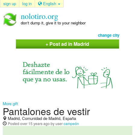
sign up
log in
English
nolotiro.org
don't dump it, give it to your neighbor
change city
+ Post ad in Madrid
More gift
Pantalones de vestir
Madrid, Comunidad de Madrid, España
Posted
over 15 years ago
by user
campeón