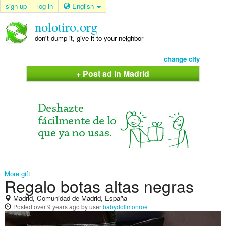
sign up
log in
English
nolotiro.org
don't dump it, give it to your neighbor
change city
+ Post ad in Madrid
More gift
Regalo botas altas negras
Madrid, Comunidad de Madrid, España
Posted
over 9 years ago
by user
babydollmonroe