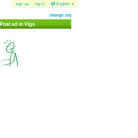
sign up
log in
English
change city
 Post ad in Vigo