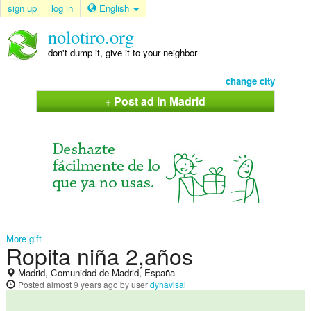
sign up
log in
English
nolotiro.org
don't dump it, give it to your neighbor
change city
+ Post ad in Madrid
More gift
Ropita niña 2,años
Madrid, Comunidad de Madrid, España
Posted
almost 9 years ago
by user
dyhavisai