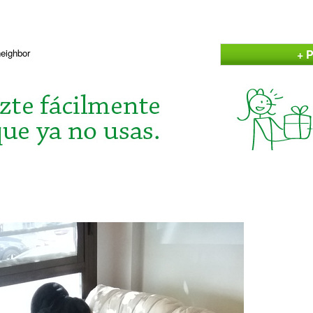
+ P
neighbor