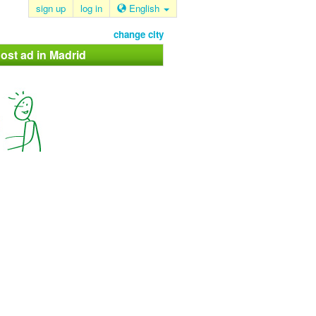
sign up
log in
English
change city
ost ad in Madrid