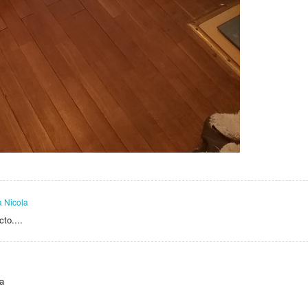
a Nicola
to....
a