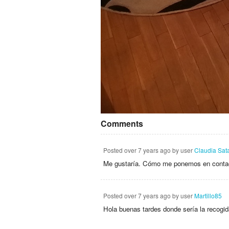
Comments
Posted
over 7 years ago
by user
Claudia Sat
Me gustaría. Cómo me ponemos en contac
Posted
over 7 years ago
by user
Martillo85
Hola buenas tardes donde sería la recogid