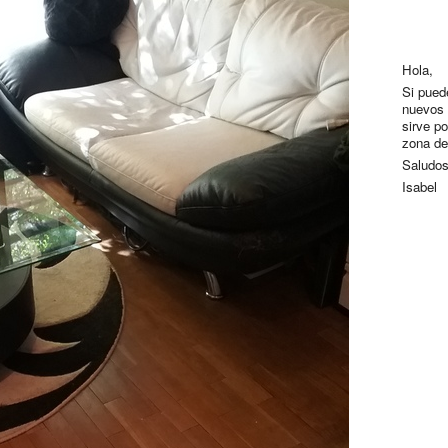
Hola,
Si pued
nuevos 
sirve p
zona de
Saludo
Isabel