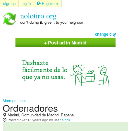
sign up
log in
English
nolotiro.org
don't dump it, give it to your neighbor
change city
+ Post ad in Madrid
More petitions
Ordenadores
Madrid, Comunidad de Madrid, España
Posted
over 15 years ago
by user
elrick