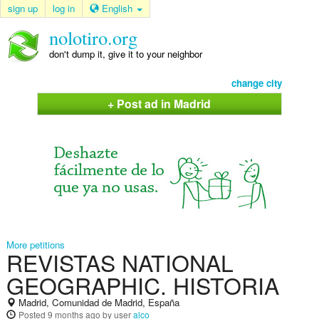
sign up
log in
English
nolotiro.org
don't dump it, give it to your neighbor
change city
+ Post ad in Madrid
More petitions
REVISTAS NATIONAL
GEOGRAPHIC. HISTORIA
Madrid, Comunidad de Madrid, España
Posted
9 months ago
by user
alco