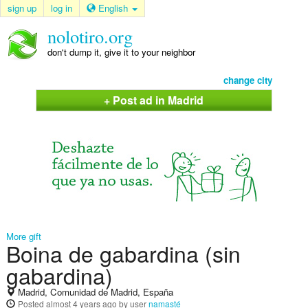
sign up
log in
English
nolotiro.org
don't dump it, give it to your neighbor
change city
+ Post ad in Madrid
More gift
Boina de gabardina (sin
gabardina)
Madrid, Comunidad de Madrid, España
Posted
almost 4 years ago
by user
namasté