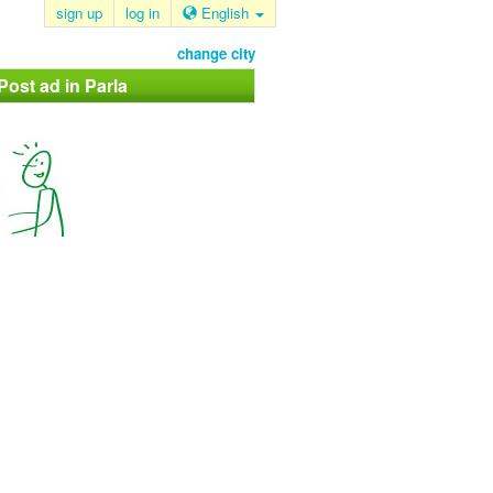
sign up
log in
English
change city
Post ad in Parla