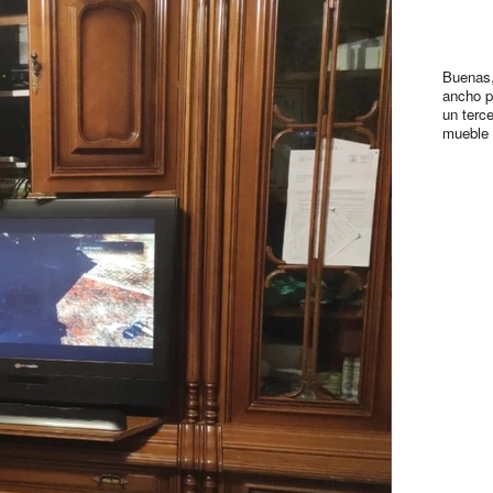
Buenas,
ancho p
un terc
mueble 