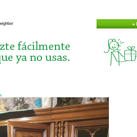
+ 
neighbor
a