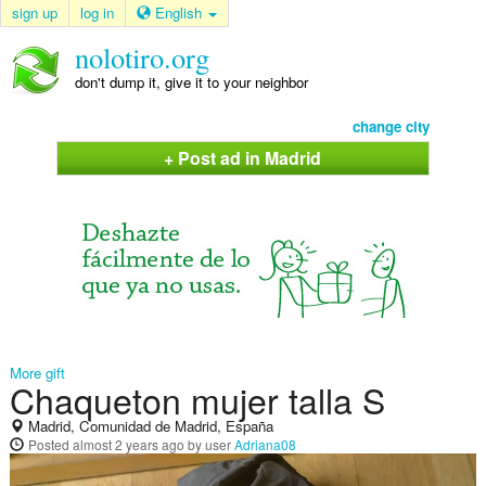
sign up
log in
English
nolotiro.org
don't dump it, give it to your neighbor
change city
+ Post ad in Madrid
More gift
Chaqueton mujer talla S
Madrid, Comunidad de Madrid, España
Posted
almost 2 years ago
by user
Adriana08