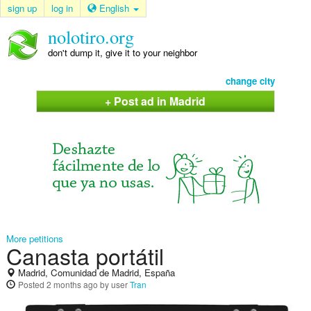
sign up
log in
English
nolotiro.org
don't dump it, give it to your neighbor
change city
+ Post ad in Madrid
More petitions
Canasta portátil
Madrid, Comunidad de Madrid, España
Posted
2 months ago
by user
Tran