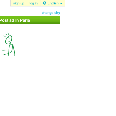
sign up
log in
English
change city
Post ad in Parla