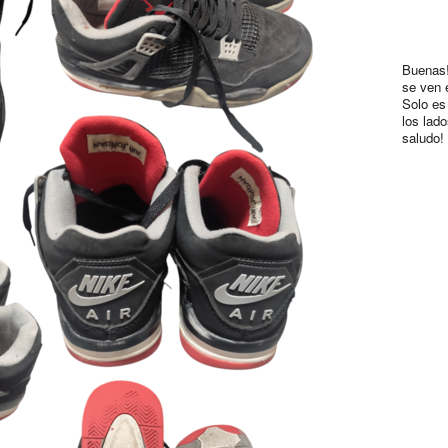
Buenas!
se ven 
Solo es
los lad
saludo!