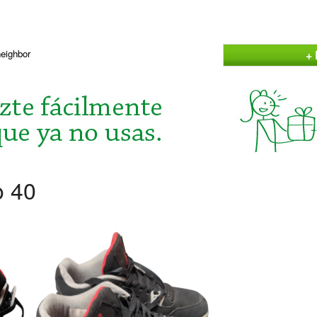
+ 
neighbor
o 40