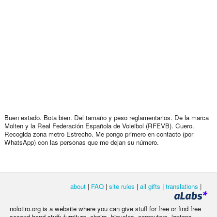
Buen estado. Bota bien. Del tamaño y peso reglamentarios. De la marca
Molten y la Real Federación Española de Voleibol (RFEVB). Cuero.
Recogida zona metro Estrecho. Me pongo primero en contacto (por
WhatsApp) con las personas que me dejan su número.
about
|
FAQ
|
site rules
|
all gifts
|
translations
|
nolotiro.org is a website where you can give stuff for free or find free
second hand stuff: furniture, chairs, bicycles, computers, laptops,