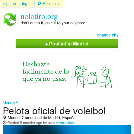
sign up
log in
English
nolotiro.org
don't dump it, give it to your neighbor
change city
+ Post ad in Madrid
More gift
Pelota oficial de voleibol
Madrid, Comunidad de Madrid, España
Posted
5 months ago
by user
Alvarosinde