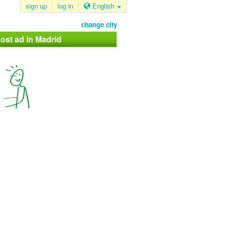
sign up
log in
English
change city
ost ad in Madrid