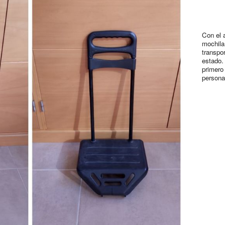
Con el a
mochila 
transpo
estado.
primero
persona