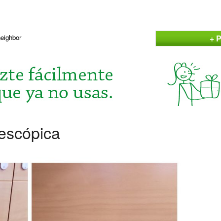
+ P
neighbor
lescópica