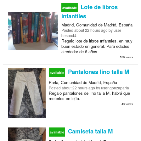
Lote de libros
available
infantiles
Madrid, Comunidad de Madrid, España
Posted
about 22 hours ago
by user
bespa44
Regalo lote de libros infantiles, en muy
buen estado en general. Para edades
alrededor de 8 años
106 views
Pantalones lino talla M
available
Parla, Comunidad de Madrid, España
Posted
about 22 hours ago
by user gonzaparla
Regalo pantalones de lino talla M, habrá que
meterlos en lejía.
43 views
Camiseta talla M
available