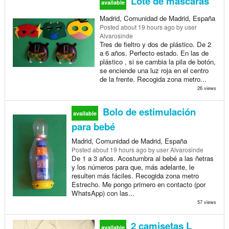
Lote de máscaras
available
Madrid, Comunidad de Madrid, España
Posted
about 19 hours ago
by user
Alvarosinde
Tres de fieltro y dos de plástico. De 2
a 6 años. Perfecto estado. En las de
plástico , si se cambia la pila de botón,
se enciende una luz roja en el centro
de la frente. Recogida zona metro...
26 views
Bolo de estimulación
available
para bebé
Madrid, Comunidad de Madrid, España
Posted
about 19 hours ago
by user Alvarosinde
De 1 a 3 años. Acostumbra al bebé a las ñetras
y los números para que, más adelante, le
resulten más fáciles. Recogida zona metro
Estrecho. Me pongo primero en contacto (por
WhatsApp) con las...
57 views
2 camisetas L
available