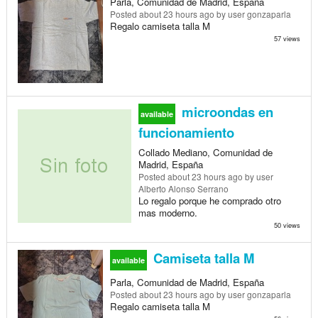
Parla, Comunidad de Madrid, España
Posted
about 23 hours ago
by user gonzaparla
Regalo camiseta talla M
57 views
microondas en
available
funcionamiento
Collado Mediano, Comunidad de
Madrid, España
Posted
about 23 hours ago
by user
Alberto Alonso Serrano
Lo regalo porque he comprado otro
mas moderno.
50 views
Camiseta talla M
available
Parla, Comunidad de Madrid, España
Posted
about 23 hours ago
by user gonzaparla
Regalo camiseta talla M