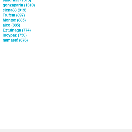
gonzaparla (1310)
elena88 (919)
Trufeta (897)
Montse (885)
alco (885)
Eztuinaga (774)
lucypaz (750)
namasté (676)