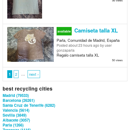
56 views
Camiseta talla XL
available
Parla, Comunidad de Madrid, España
Posted
about 23 hours ago
by user
gonzaparla
Regalo camiseta talla XL
50 views
…
1
2
next ›
best recycling cities
Madrid (79533)
Barcelona (26261)
Santa Cruz de Tenerife (6282)
Valencia (5614)
Sevilla (3849)
Albacete (3057)
Parla (1266)
Zaragoza (1116)