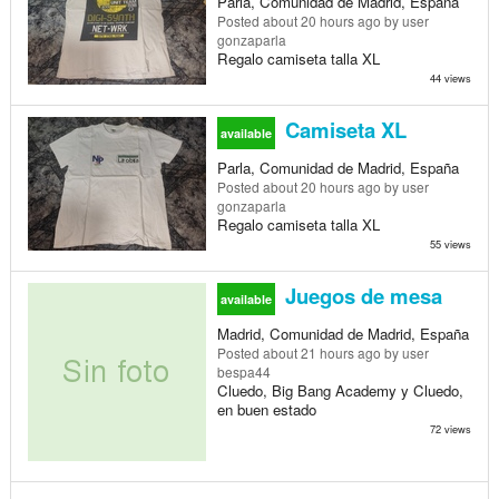
Parla, Comunidad de Madrid, España
Posted
about 20 hours ago
by user
gonzaparla
Regalo camiseta talla XL
44 views
Camiseta XL
available
Parla, Comunidad de Madrid, España
Posted
about 20 hours ago
by user
gonzaparla
Regalo camiseta talla XL
55 views
Juegos de mesa
available
Madrid, Comunidad de Madrid, España
Posted
about 21 hours ago
by user
bespa44
Cluedo, Big Bang Academy y Cluedo,
en buen estado
72 views