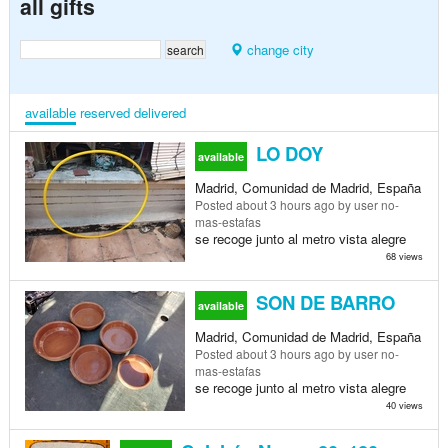
all gifts
change city
available
reserved
delivered
LO DOY
available
Madrid, Comunidad de Madrid, España
Posted
about 3 hours ago
by user no-
mas-estafas
se recoge junto al metro vista alegre
68 views
SON DE BARRO
available
Madrid, Comunidad de Madrid, España
Posted
about 3 hours ago
by user no-
mas-estafas
se recoge junto al metro vista alegre
40 views