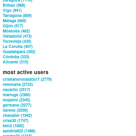
Bilbao (968)
Vigo (941)
Tarragona (809)
Málaga (669)
Gijón (517)
Móstoles (482)
Valladolid (473)
Torrevieja (435)
La Coruña (407)
Guadalajara (352)
Córdoba (333)
Alicante (315)
most active users
cristianoronaldocr7 (2779)
remmaria (2722)
oscarito (2517)
mariuge (2360)
leojanni (2345)
germana (2277)
lairene (2059)
chavalier (1942)
criss30 (1747)
ben2 (1682)
sandria822 (1488)
sandra33 (1315)