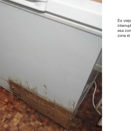
Es viej
interru
esa zon
zona el