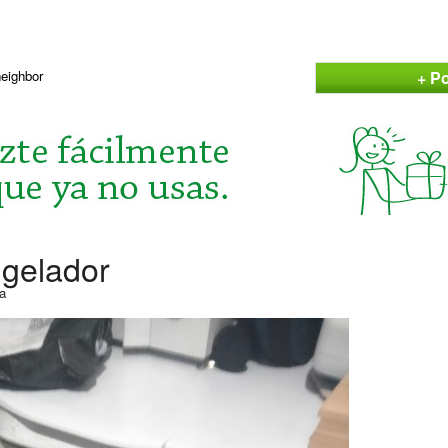
+ Po
neighbor
ngelador
a