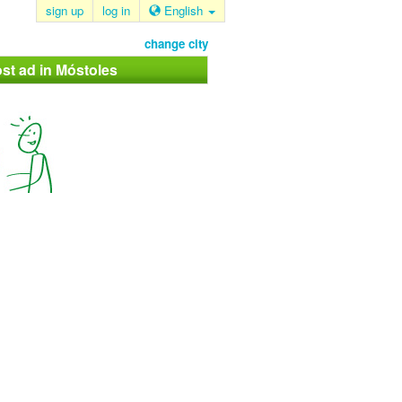
sign up
log in
English
change city
st ad in Móstoles