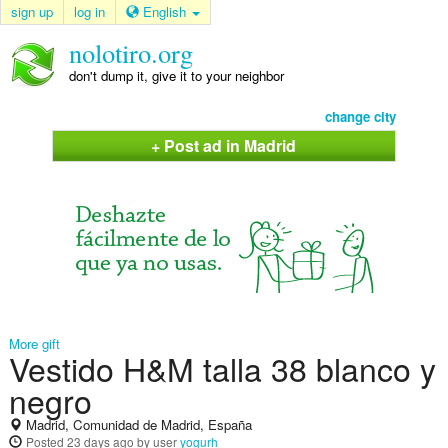
sign up
log in
English
nolotiro.org
don't dump it, give it to your neighbor
change city
+ Post ad in Madrid
More gift
Vestido H&M talla 38 blanco y
negro
Madrid, Comunidad de Madrid, España
Posted
23 days ago
by user
yogurh