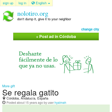
sign up
log in
English
nolotiro.org
don't dump it, give it to your neighbor
change city
+ Post ad in Córdoba
More gift
Se regala gatito
Córdoba, Andalucía, España
Posted
about 15 years ago
by user
hyalmah