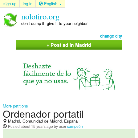
sign up
log in
English
nolotiro.org
don't dump it, give it to your neighbor
change city
+ Post ad in Madrid
More petitions
Ordenador portatil
Madrid, Comunidad de Madrid, España
Posted
about 15 years ago
by user
campeón