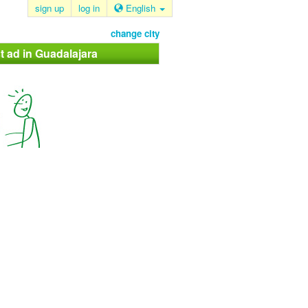
sign up
log in
English
change city
t ad in Guadalajara