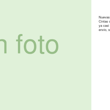
Nuevas,
Cintas 
ya casi
envio, 