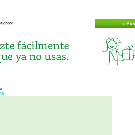
+ Pos
neighbor
ña
596